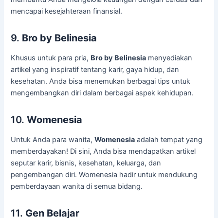
mencapai kesejahteraan finansial.
9.
Bro by Belinesia
Khusus untuk para pria,
Bro by Belinesia
menyediakan
artikel yang inspiratif tentang karir, gaya hidup, dan
kesehatan. Anda bisa menemukan berbagai tips untuk
mengembangkan diri dalam berbagai aspek kehidupan.
10.
Womenesia
Untuk Anda para wanita,
Womenesia
adalah tempat yang
memberdayakan! Di sini, Anda bisa mendapatkan artikel
seputar karir, bisnis, kesehatan, keluarga, dan
pengembangan diri. Womenesia hadir untuk mendukung
pemberdayaan wanita di semua bidang.
11.
Gen Belajar