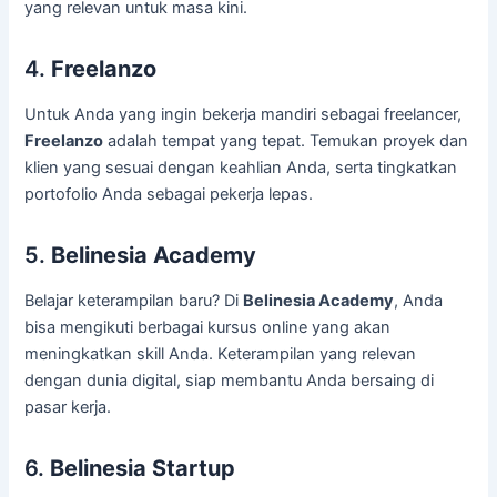
yang relevan untuk masa kini.
4.
Freelanzo
Untuk Anda yang ingin bekerja mandiri sebagai freelancer,
Freelanzo
adalah tempat yang tepat. Temukan proyek dan
klien yang sesuai dengan keahlian Anda, serta tingkatkan
portofolio Anda sebagai pekerja lepas.
5.
Belinesia Academy
Belajar keterampilan baru? Di
Belinesia Academy
, Anda
bisa mengikuti berbagai kursus online yang akan
meningkatkan skill Anda. Keterampilan yang relevan
dengan dunia digital, siap membantu Anda bersaing di
pasar kerja.
6.
Belinesia Startup